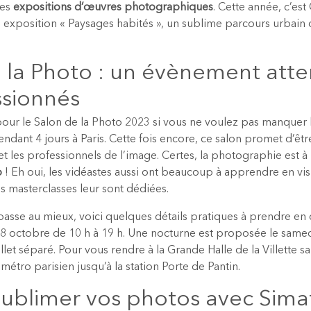
les
expositions d’œuvres photographiques
. Cette année, c’es
n exposition « Paysages habités », un sublime parcours urbain
 la Photo : un évènement att
ssionnés
our le Salon de la Photo 2023 si vous ne voulez pas manquer l
ndant 4 jours à Paris. Cette fois encore, ce salon promet d’êt
t les professionnels de l’image. Certes, la photographie est à 
o
! Eh oui, les vidéastes aussi ont beaucoup à apprendre en visi
 masterclasses leur sont dédiées.
 passe au mieux, voici quelques détails pratiques à prendre en 
8 octobre de 10 h à 19 h. Une nocturne est proposée le samedi 
llet séparé. Pour vous rendre à la Grande Halle de la Villette 
 métro parisien jusqu’à la station Porte de Pantin.
blimer vos photos avec Simat