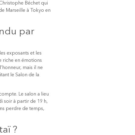
t Christophe Béchet qui
 de Marseille à Tokyo en
endu par
es exposants et les
re riche en émotions
l’honneur, mais il ne
tant le Salon de la
compte. Le salon a lieu
soir à partir de 19 h,
sans perdre de temps,
aï ?