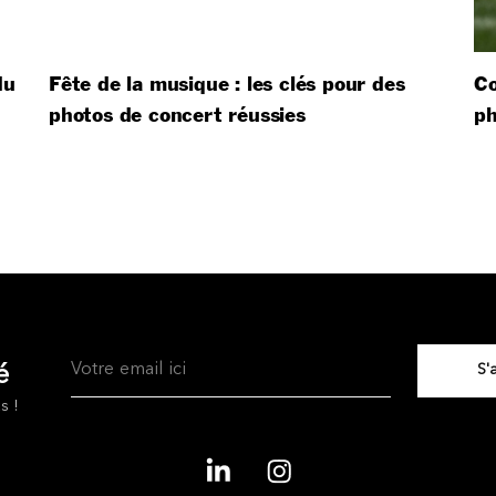
du
Fête de la musique : les clés pour des
Co
photos de concert réussies
ph
z
é
s !