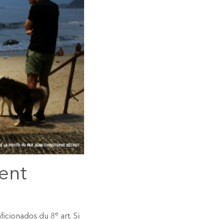
ent
e
aficionados du 8
art. Si