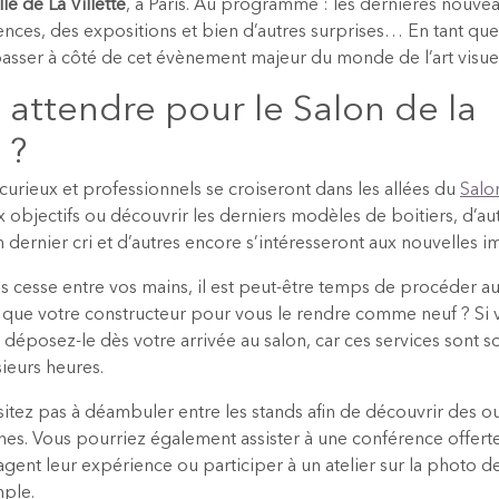
e de La Villette
, à Paris. Au programme : les dernières nouvea
rences, des expositions et bien d’autres surprises… En tant qu
asser à côté de cet évènement majeur du monde de l’art visue
 attendre pour le Salon de la
 ?
rieux et professionnels se croiseront dans les allées du
Salo
x objectifs ou découvrir les derniers modèles de boitiers, d’a
n dernier cri et d’autres encore s’intéresseront aux nouvelles 
ns cesse entre vos mains, il est peut-être temps de procéder au
re que votre constructeur pour vous le rendre comme neuf ? S
, déposez-le dès votre arrivée au salon, car ces services sont s
sieurs heures.
itez pas à déambuler entre les stands afin de découvrir des ouv
es. Vous pourriez également assister à une conférence offert
gent leur expérience ou participer à un atelier sur la photo d
mple.