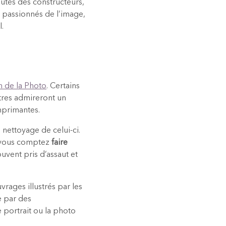
utés des constructeurs,
e passionnés de l’image,
l.
n de la Photo
. Certains
utres admireront un
imprimantes.
 nettoyage de celui-ci.
i vous comptez
faire
ouvent pris d’assaut et
rages illustrés par les
e par des
e portrait ou la photo